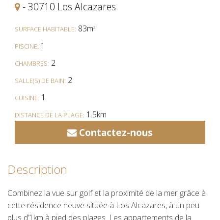
- 30710 Los Alcazares
83m
2
SURFACE HABITABLE:
1
PISCINE:
2
CHAMBRES:
2
SALLE(S) DE BAIN:
1
CUISINE:
1.5km
DISTANCE DE LA PLAGE:
Contactez-nous
oui
PARKING:
Description
Combinez la vue sur golf et la proximité de la mer grâce à
cette résidence neuve située à Los Alcazares, à un peu
plus d’1km à pied des plages. Les appartements de la