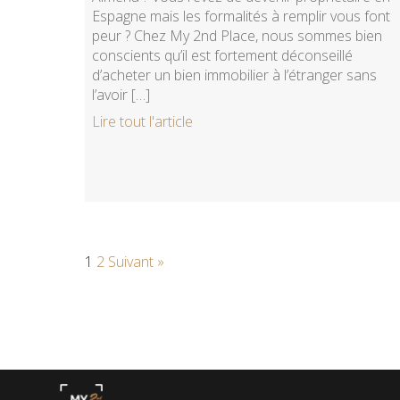
Espagne mais les formalités à remplir vous font
peur ? Chez My 2nd Place, nous sommes bien
conscients qu’il est fortement déconseillé
d’acheter un bien immobilier à l’étranger sans
l’avoir […]
Lire tout l'article
1
2
Suivant »