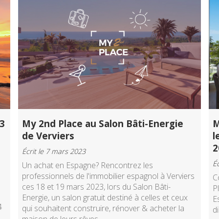
3
My 2nd Place au Salon Bâti-Energie
M
de Verviers
l
2
Écrit le 7 mars 2023
Éc
Un achat en Espagne? Rencontrez les
professionnels de l'immobilier espagnol à Verviers
C
ces 18 et 19 mars 2023, lors du Salon Bâti-
P
Energie, un salon gratuit destiné à celles et ceux
E
4
qui souhaitent construire, rénover & acheter la
d
maison de leurs rêves.