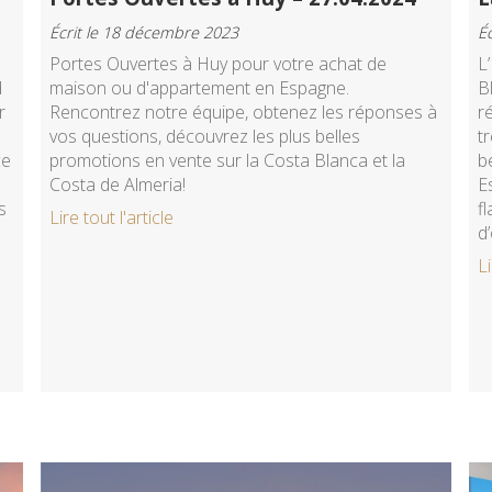
Écrit le 18 décembre 2023
É
Portes Ouvertes à Huy pour votre achat de
L
d
maison ou d'appartement en Espagne.
B
r
Rencontrez notre équipe, obtenez les réponses à
r
vos questions, découvrez les plus belles
t
ce
promotions en vente sur la Costa Blanca et la
b
Costa de Almeria!
E
s
f
Lire tout l'article
d
Li