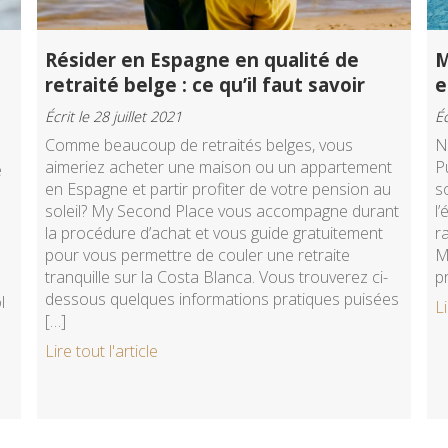
Résider en Espagne en qualité de
M
retraité belge : ce qu’il faut savoir
e
Écrit le 28 juillet 2021
Éc
Comme beaucoup de retraités belges, vous
N
aimeriez acheter une maison ou un appartement
P
e
en Espagne et partir profiter de votre pension au
s
soleil? My Second Place vous accompagne durant
l
la procédure d’achat et vous guide gratuitement
r
pour vous permettre de couler une retraite
M
tranquille sur la Costa Blanca. Vous trouverez ci-
p
dessous quelques informations pratiques puisées
l
Li
[…]
Lire tout l'article